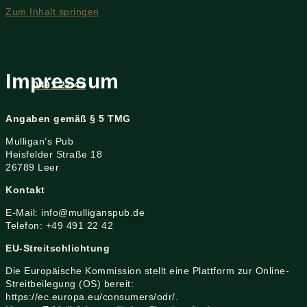
Zum Inhalt springen
Impressum
0491 22 42
Angaben gemäß § 5 TMG
Mulligan’s Pub
Heisfelder Straße 18
26789 Leer
Kontakt
E-Mail: info@mulliganspub.de
Telefon: +49 491 22 42
EU-Streitschlichtung
Die Europäische Kommission stellt eine Plattform zur Online-
Streitbeilegung (OS) bereit:
https://ec.europa.eu/consumers/odr/.